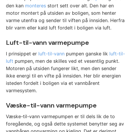
den kan
monteres
stort sett over alt. Den har en
motor montert på utsiden av boligen, som henter
varme utenfra og sender til viften på innsiden. Herfra
blir varm eller kald luft fordelt i boligen via luft.
Luft-til-vann varmepumpe
I prinsippet er
luft-til-vann
pumpen ganske lik
luft-til-
luft
pumpen, men de skilles ved et vesentlig punkt.
Motoren på utsiden fungerer likt, men den sender
ikke energi til en vifte på innsiden. Her blir energien
isteden fordelt i boligen via et vannbårent
varmesystem.
Væske-til-vann varmepumpe
Væske-til-vann varmepumpen er til dels lik de to
foregående, og også dette systemet benytter seg av
vannbåren oppvarming og kjøling. Det er derimot