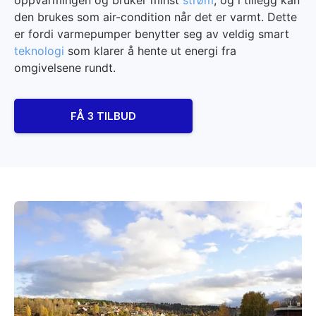
oppvarmingen og bruker minst
strøm
, og i tillegg kan
den brukes som air-condition når det er varmt. Dette
er fordi varmepumper benytter seg av veldig smart
teknologi
som klarer å hente ut energi fra
omgivelsene rundt.
FÅ 3 TILBUD